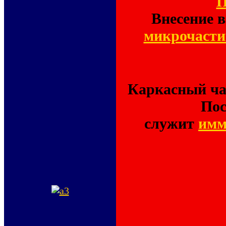
П
Внесение в
микрочастиц
Каркасный ча
Пос
служит
имм