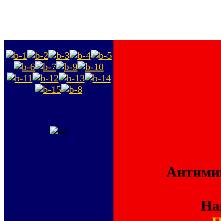
Антимик
На